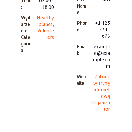
07:00 -
Time
Nam
18:00
:
e:
Healthy
Wyd
+1 123
Phon
planet
,
arze
2345
e:
Volunte
nie
678
ers
Cate
gorie
exampl
Emai
s
e@exa
l:
mple.co
m
Zobacz
Web
witrynę
site:
internet
ową
Organiza
tor