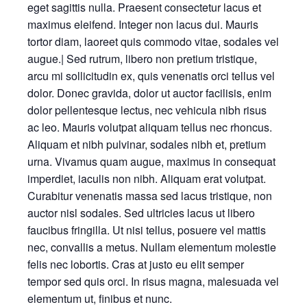
eget sagittis nulla. Praesent consectetur lacus et
maximus eleifend. Integer non lacus dui. Mauris
tortor diam, laoreet quis commodo vitae, sodales vel
augue.| Sed rutrum, libero non pretium tristique,
arcu mi sollicitudin ex, quis venenatis orci tellus vel
dolor. Donec gravida, dolor ut auctor facilisis, enim
dolor pellentesque lectus, nec vehicula nibh risus
ac leo. Mauris volutpat aliquam tellus nec rhoncus.
Aliquam et nibh pulvinar, sodales nibh et, pretium
urna. Vivamus quam augue, maximus in consequat
imperdiet, iaculis non nibh. Aliquam erat volutpat.
Curabitur venenatis massa sed lacus tristique, non
auctor nisl sodales. Sed ultricies lacus ut libero
faucibus fringilla. Ut nisi tellus, posuere vel mattis
nec, convallis a metus. Nullam elementum molestie
felis nec lobortis. Cras at justo eu elit semper
tempor sed quis orci. In risus magna, malesuada vel
elementum ut, finibus et nunc.