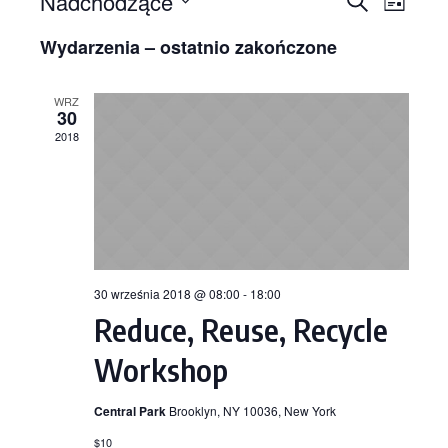
Nadchodzące
Wyd
Wydar
LISTA
Wybierz
Wido
Wydarzenia – ostatnio zakończone
datę.
Nawig
nawi
WRZ
po
30
2018
wyszu
i
widok
30 września 2018 @ 08:00
-
18:00
Reduce, Reuse, Recycle
Workshop
Central Park
Brooklyn, NY 10036, New York
$10